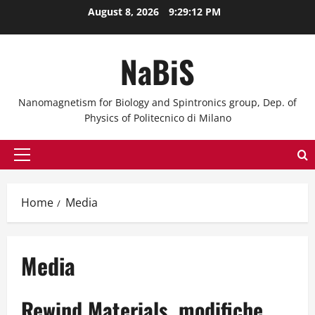
Skip
August 8, 2026
9:29:12 PM
to
content
NaBiS
Nanomagnetism for Biology and Spintronics group, Dep. of
Physics of Politecnico di Milano
Primary
Menu
Home
Media
Media
Rewind Materials, modifiche